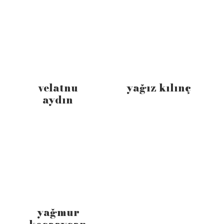
velatnu
yağız kılınç
aydın
yağmur