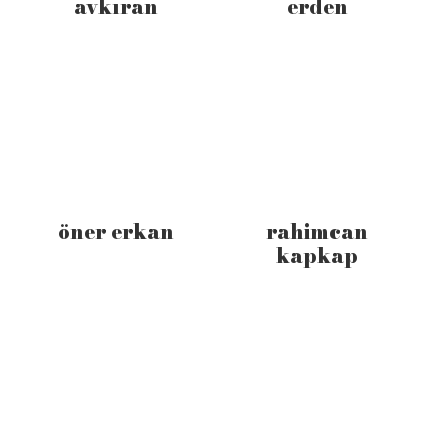
avkıran
erden
öner erkan
rahimcan
kapkap