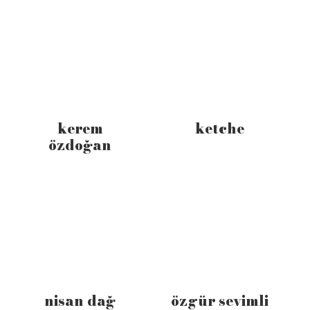
kerem
ketche
özdoğan
nisan dağ
özgür sevimli