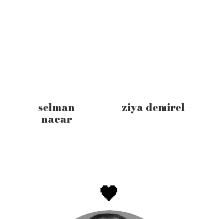
selman
ziya demirel
nacar
🖤