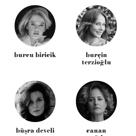
burcu biricik
burçin
terzioğlu
büşra develi
canan