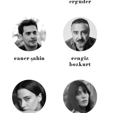
ergüder
caner şahin
cengiz
bozkurt