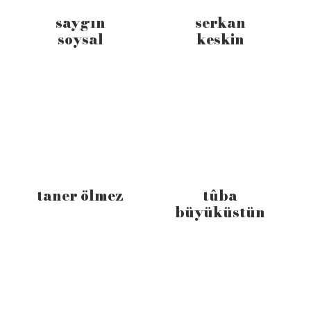
saygın
serkan
soysal
keskin
taner ölmez
tûba
büyüküstün