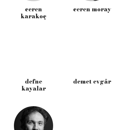
ceren
ceren moray
karakoç
defne
demet evgâr
kayalar