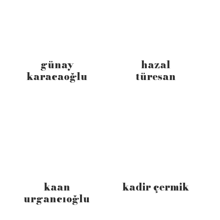
günay
hazal
karacaoğlu
türesan
kaan
kadir çermik
urgancıoğlu