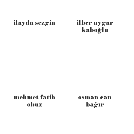
i̇layda sezgin
i̇lber uygar
kaboğlu
mehmet fatih
osman can
obuz
bağır