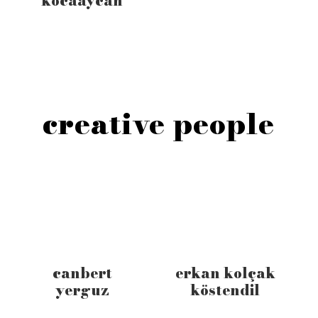
kocaaycan
creative people
canbert
erkan kolçak
yerguz
köstendil