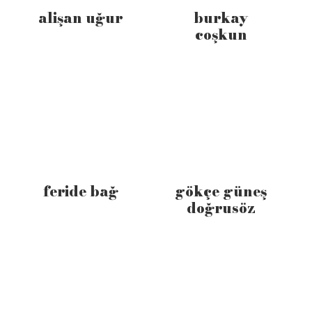
alişan uğur
burkay
coşkun
feride bağ
gökçe güneş
doğrusöz