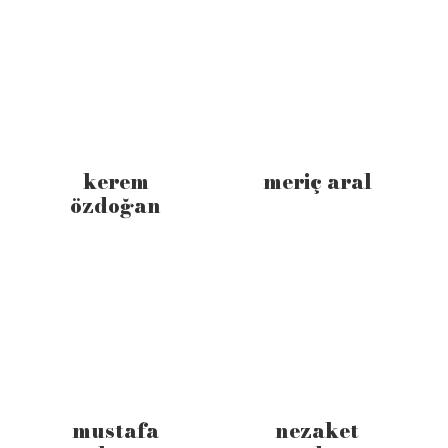
kerem
meriç aral
özdoğan
mustafa
nezaket