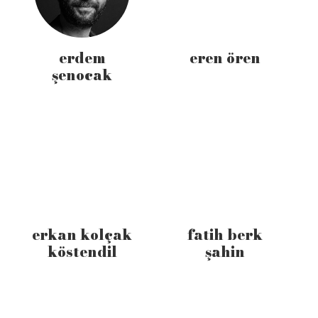
erdem
eren ören
şenocak
erkan kolçak
fatih berk
köstendil
şahin