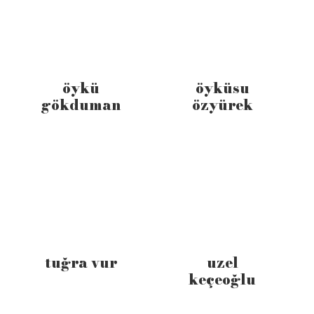
öykü
öyküsu
gökduman
özyürek
tuğra vur
uzel
keçeoğlu