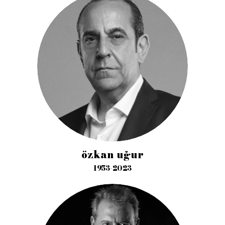
özkan uğur
1953-2023