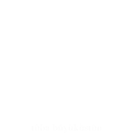
tûba büyüküstün